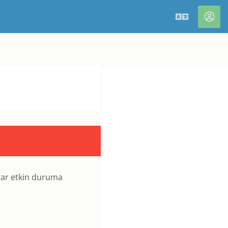
Türkçe
Hes
rar etkin duruma