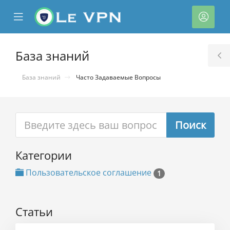
se
Mobile
Акка
ile
Menu
nu
База знаний
T
S
База знаний
Часто Задаваемые Вопросы
Категории
тр
ы
Пользовательское соглашение
1
Статьи