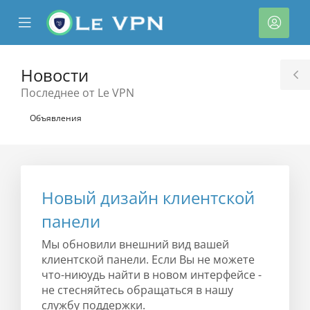
se
Mobile
Акка
ile
Menu
nu
Новости
T
Последнее от Le VPN
S
Объявления
Новый дизайн клиентской
тр
панели
ы
Мы обновили внешний вид вашей
клиентской панели. Если Вы не можете
что-ниюудь найти в новом интерфейсе -
не стесняйтесь обращаться в нашу
службу поддержки.