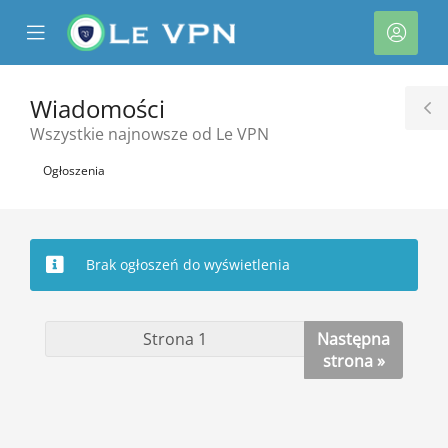
se
Mobile
Kont
ile
Menu
nu
Wiadomości
T
Wszystkie najnowsze od Le VPN
S
Ogłoszenia
Brak ogłoszeń do wyświetlenia
Następna
strona »