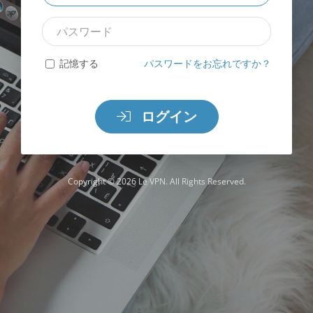
ル
パ
ア
ス
ド
ワ
レ
記憶する
パスワードをお忘れですか？
ー
ス
ド
ログイン
Copyright © 2026 Le VPN. All Rights Reserved.