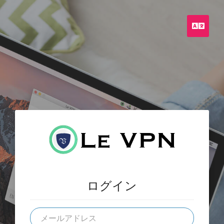
日
本
語
ログイン
メ
ー