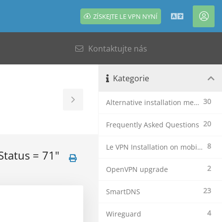
ZÍSKEJTE LE VPN NYNÍ
Čeština
Úče
Kontaktujte nás
Kategorie
30
Alternative installation methods
Toggle
Sidebar
20
Frequently Asked Questions
8
Le VPN Installation on mobile devices
 Status = 71"
2
OpenVPN upgrade
23
SmartDNS
4
Wireguard