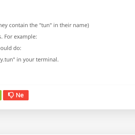
( they contain the "tun" in their name)
s. For example:
hould do:
y.tun" in your terminal.
Ne