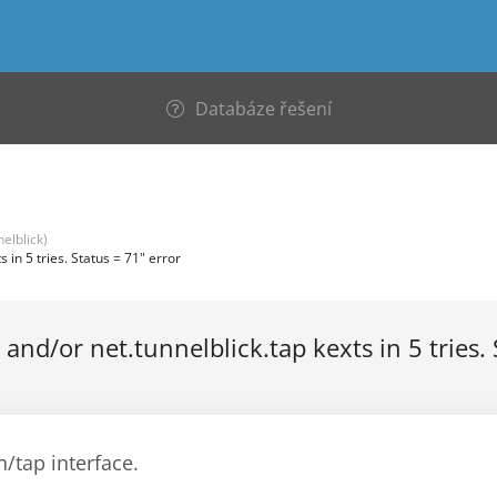
Databáze řešení
elblick)
 in 5 tries. Status = 71" error
 and/or net.tunnelblick.tap kexts in 5 tries.
n/tap interface.