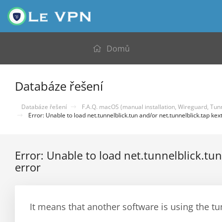
Domů
Databáze řešení
Databáze řešení
F.A.Q. macOS (manual installation, Wireguard, Tunn
Error: Unable to load net.tunnelblick.tun and/or net.tunnelblick.tap kexts
Error: Unable to load net.tunnelblick.tun
error
It means that another software is using the tu