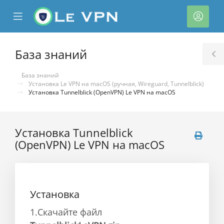
se
Mobile
Акка
ile
Menu
nu
База знаний
T
S
База знаний
Установка Le VPN на macOS (ручная, Wireguard, Tunnelblick)
Установка Tunnelblick (OpenVPN) Le VPN на macOS
Установка Tunnelblick
(OpenVPN) Le VPN на macOS
тр
ы
Установка
1.Скачайте файл