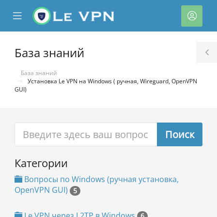
se
Mobile
Акка
ile
Menu
nu
База знаний
T
S
База знаний
Установка Le VPN на Windows ( ручная, Wireguard, OpenVPN
GUI)
тр
Категории
ы
Вопросы по Windows (ручная установка,
OpenVPN GUI)
5
Le VPN через L2TP в Windows
6