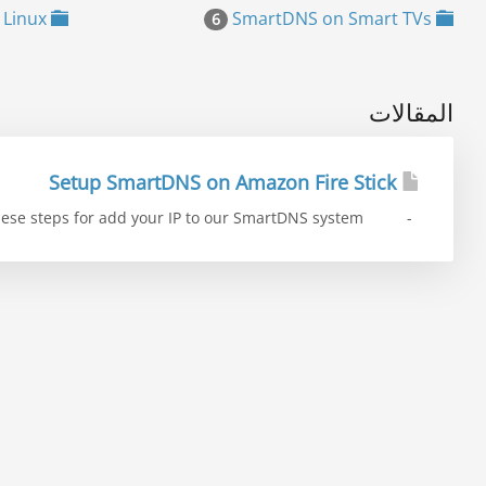
SmartDNS on Windows / Mac / Linux
SmartDNS on Smart TVs
6
المقالات
Setup SmartDNS on Amazon Fire Stick
- Follow these steps for add your IP to our SmartDNS system :...