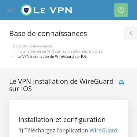
se
Mobile
Espa
ile
Menu
client
nu
Base de connaissances
T
S
Base de connaissances
Installation de Le VPN sur les plateformes mobiles
Le VPN installation de WireGuard sur iOS
Le VPN installation de WireGuard
sur iOS
Installation et configuration
1)
Téléchargez l'application
WireGuard