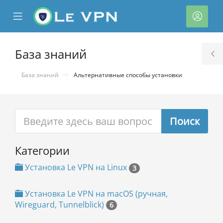
se
Mobile
Акка
ile
Menu
nu
База знаний
T
S
База знаний
Альтернативные способы установки
Категории
тр
ы
Установка Le VPN на Linux
3
Установка Le VPN на macOS (ручная,
Wireguard, Tunnelblick)
6