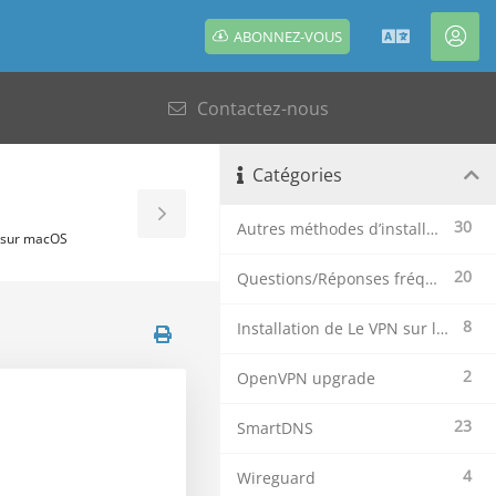
ABONNEZ-VOUS
Français
Esp
clie
Contactez-nous
Catégories
Toggle
30
Autres méthodes d’installation
) sur macOS
Sidebar
20
Questions/Réponses fréquentes
8
Installation de Le VPN sur les plateformes mobiles
2
OpenVPN upgrade
23
SmartDNS
4
Wireguard