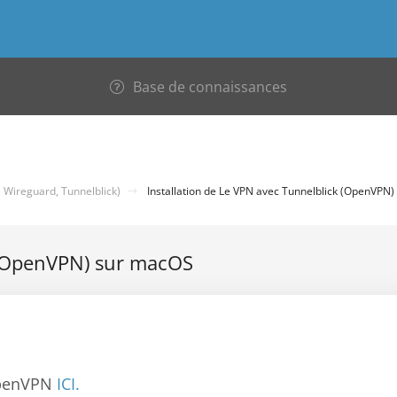
Base de connaissances
 Wireguard, Tunnelblick)
Installation de Le VPN avec Tunnelblick (OpenVPN
k (OpenVPN) sur macOS
enVPN
ICI.