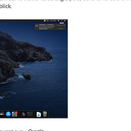
blick
.