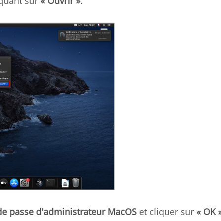
iquant sur
« Ouvrir »
.
de passe d'administrateur MacOS
et cliquer sur
« OK 