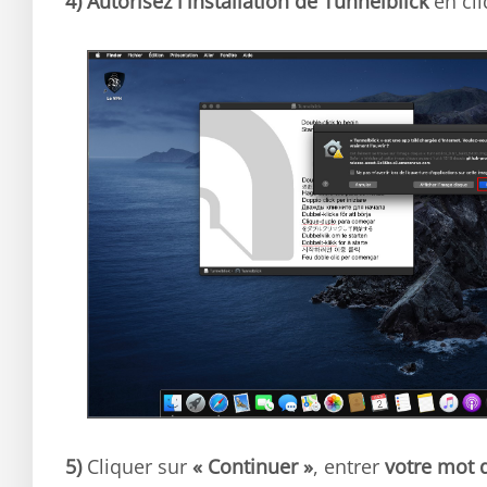
4)
Autorisez l'installation de Tunnelblick
en cl
5)
Cliquer sur
« Continuer »
, entrer
votre mot 