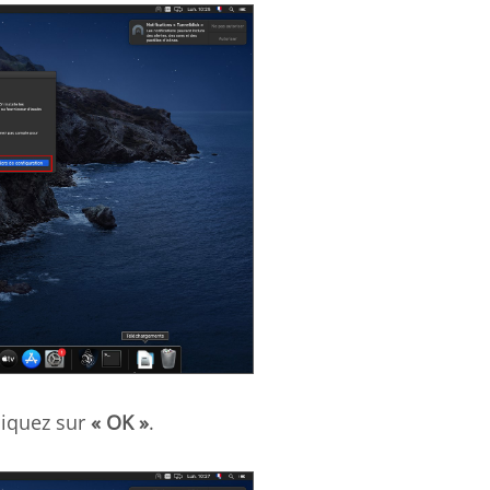
cliquez sur
« OK »
.