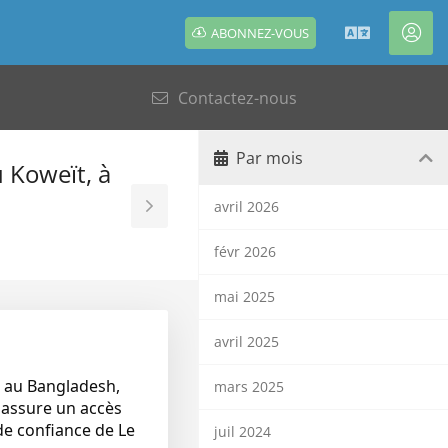
ABONNEZ-VOUS
Français
Esp
clie
Contactez-nous
Par mois
 Koweït, à
avril 2026
Toggle
Sidebar
févr 2026
mai 2025
avril 2025
 au Bangladesh,
mars 2025
 assure un accès
 de confiance de Le
juil 2024