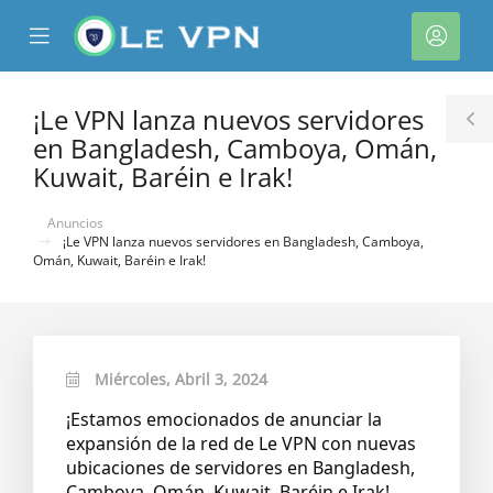
se
Mobile
Cuen
ile
Menu
nu
¡Le VPN lanza nuevos servidores
T
en Bangladesh, Camboya, Omán,
S
Kuwait, Baréin e Irak!
Anuncios
¡Le VPN lanza nuevos servidores en Bangladesh, Camboya,
Omán, Kuwait, Baréin e Irak!
Miércoles, Abril 3, 2024
¡Estamos emocionados de anunciar la
expansión de la red de Le VPN con nuevas
ubicaciones de servidores en Bangladesh,
Camboya, Omán, Kuwait, Baréin e Irak!