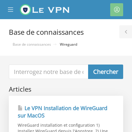
se
Mobile
Espa
ile
Menu
client
nu
Base de connaissances
T
S
Base de connaissances
Wireguard
Articles
Le VPN Installation de WireGuard
sur MacOS
WireGuard installation et configuration 1)
Installez WireGuard depuis l'Appstore. 2) Une