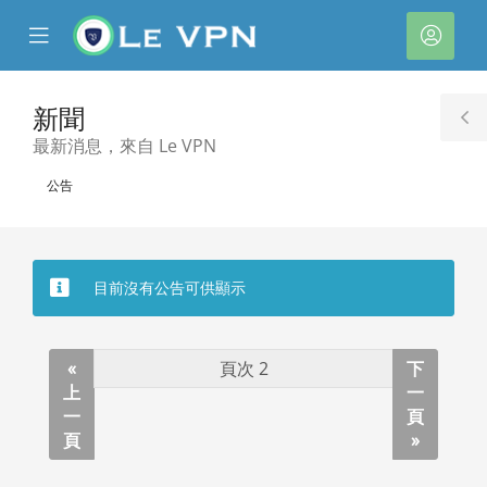
se
Mobile
帳
ile
Menu
戶
nu
新聞
T
最新消息，來自 Le VPN
S
公告
目前沒有公告可供顯示
«
下
上
一
一
頁
頁
»