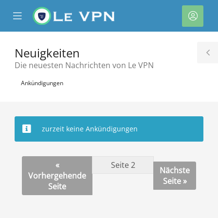
se
Mobile
Kont
ile
Menu
nu
Neuigkeiten
T
Die neuesten Nachrichten von Le VPN
S
Ankündigungen
zurzeit keine Ankündigungen
rb
«
Nächste
Vorhergehende
Seite »
Seite