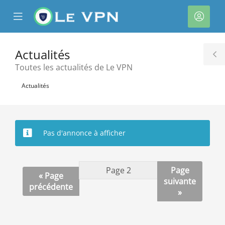
se
Mobile
Espa
ile
Menu
client
nu
Actualités
T
Toutes les actualités de Le VPN
S
Actualités
Pas d'annonce à afficher
Page
« Page
suivante
précédente
»